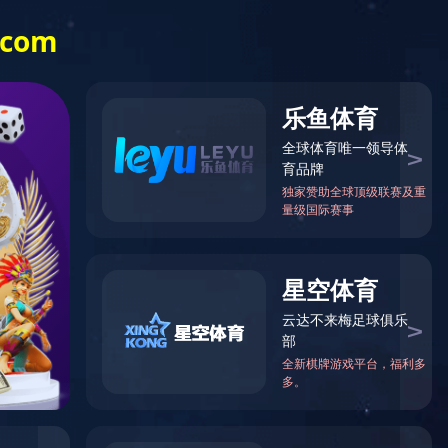
建
招聘
政策
信息公开
搜索