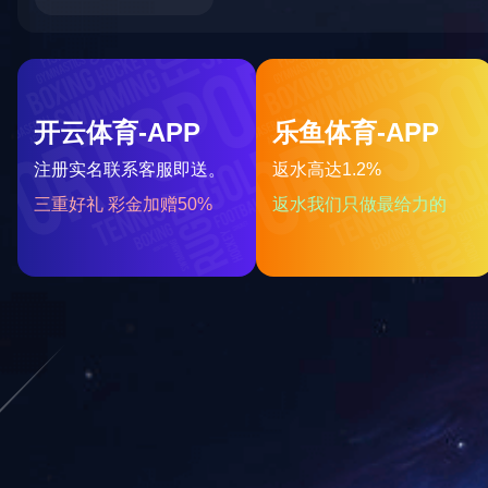
业。
城市服务业
：重庆百业兴物业管
20
年，物业服务总建筑面积
30
余万平
行、银河证券等在内的
50
余家有关政
主要为
重庆龙华物业管理有限责任公司
生态休闲与乡村振兴
：
重庆华牧生
其中：永川基地位于永川区卫星湖街道
便利、网络畅通，是瓜果采摘、休闲垂
振兴帮扶集团、市国资委派驻金线村
新品系及圈舍示范养殖等。同时，以
镇金线村等镇、村乡村振兴稳固推进，
畜禽产业化经营
：重庆华牧现代
资本
5000
万元，是由华牧公司占股
90