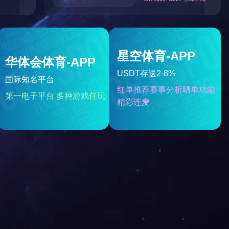
2002
年起，从事物业管理服务至今已近
农业综合执法总队、招商银行、重庆银
的居民小区提供优质的物业管理服务。
后勤服务。
50万元。现有永川及酉阳2个生产基地，
湖、五星枇杷园、花卉苗木种植等，道路
线村，占地20余亩，在市委办公厅乡村
等重庆本地山羊品种，开展繁育、培育
，带领农户代养增收，助力酉阳县大溪
重庆市潼南区古溪镇黄莲街
191
号，注册
现代农业主要开展：动物饲养、植物种