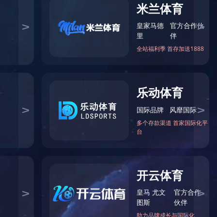
革信息
人事信息
监管信息
其他信息
首页
>
信息公开
>
各企事业单位
江北区，由开云网页版·官方版在线入口
（简称市种畜场）投资设立并与其合署办
业务。注册资本
1000
万元，总资产
4.67
亿
、华牧生态
庆龙华物业管理有限责任公司
限公司和重庆市种猪场有限公司等
7
户企