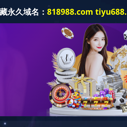
概况
新闻
业务
文化
党