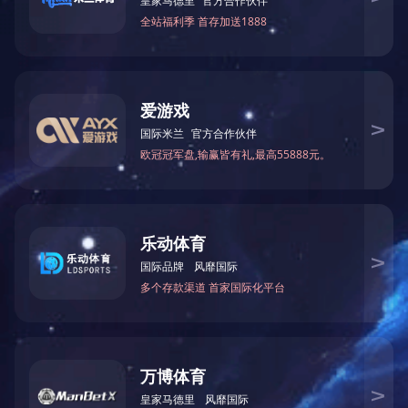
三是全面加强干部教育管理监督。深化开展专题学习
话、日常谈心谈话、落实全面从严治党主体责任约谈等
实施意见（试行）》等制度；组织开展功勋明星标兵评
上一条
：开云网页版·官方版在线入口推动乳业全产业链数字化
下一条
：开云网页版·官方版在线入口：以数智化项目赋能乡村
SITE NAVIGATION
网站导航
概况
新闻
业务
文化
党建
集团简介
集团要闻
文化理念
党建动态
集团荣誉
公司新闻
党建知识
发展历史
媒体聚焦