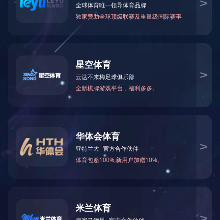
概况
2012