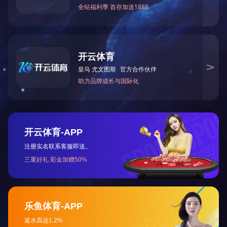
SITE NAVIGATION
网站导航
2012 第二届中国畜牧行...
2012 第二届
概况
新闻
业务
文化
党建
集团简介
集团要闻
文化理念
党建动态
集团荣誉
公司新闻
党建知识
发展历史
媒体聚焦
旗下公司及品牌
联系我们